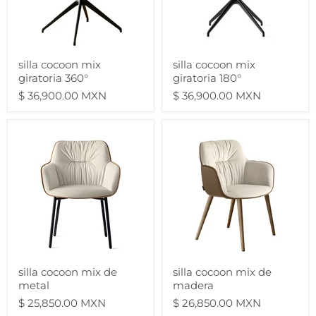
silla cocoon mix
silla cocoon mix
giratoria 360°
giratoria 180°
$ 36,900.00 MXN
$ 36,900.00 MXN
silla
silla
cocoon
cocoon
mix
mix
de
de
metal
madera
silla cocoon mix de
silla cocoon mix de
metal
madera
$ 25,850.00 MXN
$ 26,850.00 MXN