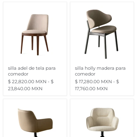
silla
silla
adel
holly
de
madera
tela
para
para
comedor
comedor
silla adel de tela para
silla holly madera para
comedor
comedor
$ 22,820.00 MXN
-
$
$ 17,280.00 MXN
-
$
23,840.00 MXN
17,760.00 MXN
silla
silla
cocoon
cocoon
mix
mix
giratoria
giratoria
360°
180°