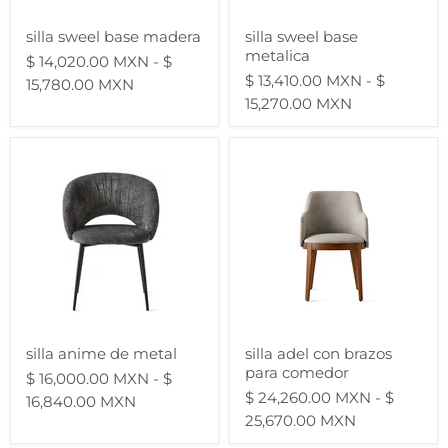
silla sweel base madera
silla sweel base
metalica
$ 14,020.00 MXN
-
$
$ 13,410.00 MXN
-
$
15,780.00 MXN
15,270.00 MXN
silla
silla
anime
adel
de
con
metal
brazos
para
comedor
silla anime de metal
silla adel con brazos
para comedor
$ 16,000.00 MXN
-
$
$ 24,260.00 MXN
-
$
16,840.00 MXN
25,670.00 MXN