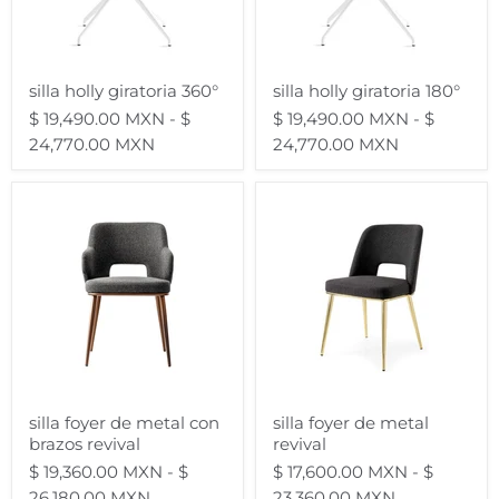
silla holly giratoria 360°
silla holly giratoria 180°
$ 19,490.00 MXN
-
$
$ 19,490.00 MXN
-
$
24,770.00 MXN
24,770.00 MXN
silla
silla
foyer
foyer
de
de
metal
metal
con
revival
brazos
revival
silla foyer de metal con
silla foyer de metal
brazos revival
revival
$ 19,360.00 MXN
-
$
$ 17,600.00 MXN
-
$
26,180.00 MXN
23,360.00 MXN