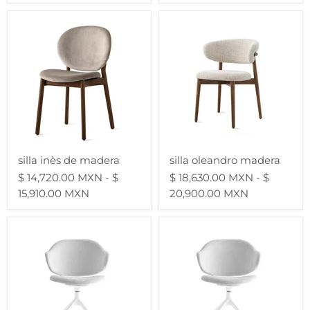
silla
silla
inès
oleandro
de
madera
madera
silla inès de madera
silla oleandro madera
$ 14,720.00 MXN
-
$
$ 18,630.00 MXN
-
$
15,910.00 MXN
20,900.00 MXN
silla
silla
holly
holly
giratoria
giratoria
360°
180°