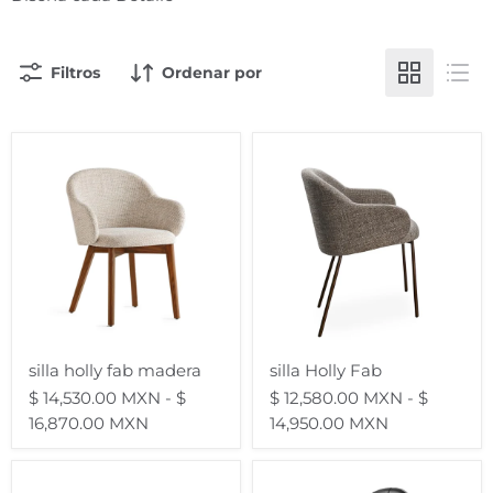
Filtros
Ordenar por
silla
silla
holly
Holly
fab
Fab
madera
silla holly fab madera
silla Holly Fab
$ 14,530.00 MXN
-
$
$ 12,580.00 MXN
-
$
16,870.00 MXN
14,950.00 MXN
silla
silla