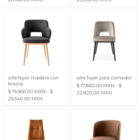
silla
silla
foyer
foyer
madera
para
con
comedor
brazos
silla foyer madera con
silla foyer para comedor
brazos
$ 17,860.00 MXN
-
$
$ 19,560.00 MXN
-
$
22,820.00 MXN
25,540.00 MXN
silla
silla
carmen
abrey
con
brazos
para