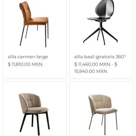
carmen
basil
large
giratoria
360°
silla carmen large
silla basil giratoria 360°
$ 11,810.00 MXN
$ 11,460.00 MXN
-
$
15,940.00 MXN
silla
silla
sweel
sweel
base
base
madera
metalica