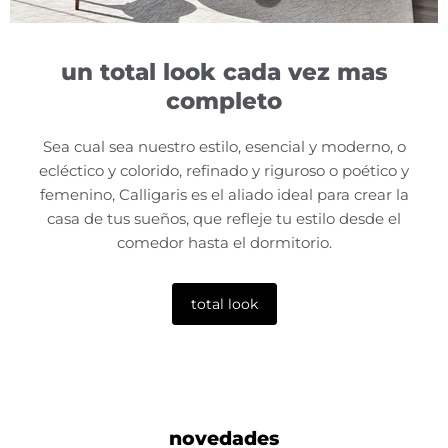
$ 135,590.00 MXN
madera
$ 107,720.00 MXN
ver producto
Producto
$ 18,630.00 MXN
ver producto
$ 19.99 MXN
un total look cada vez mas
ver producto
ver producto
completo
Sea cual sea nuestro estilo, esencial y moderno, o
ecléctico y colorido, refinado y riguroso o poético y
femenino, Calligaris es el aliado ideal para crear la
casa de tus sueños, que refleje tu estilo desde el
comedor hasta el dormitorio.
total look
novedades