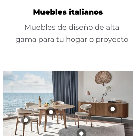
de
4
Muebles italianos
Muebles de diseño de alta
gama para tu hogar o proyecto
bufetero lake 4
mesa redonda
puertas
abrey 160 cm
silla oleandro