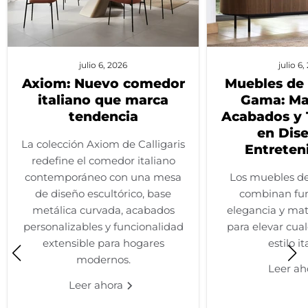
julio 6, 2026
julio 6
Axiom: Nuevo comedor
Muebles de 
italiano que marca
Gama: Mat
tendencia
Acabados y 
en Dis
La colección Axiom de Calligaris
Entreten
redefine el comedor italiano
contemporáneo con una mesa
Los muebles de 
de diseño escultórico, base
combinan fun
metálica curvada, acabados
elegancia y mate
personalizables y funcionalidad
para elevar cual
extensible para hogares
estilo it
modernos.
Leer ah
Leer ahora