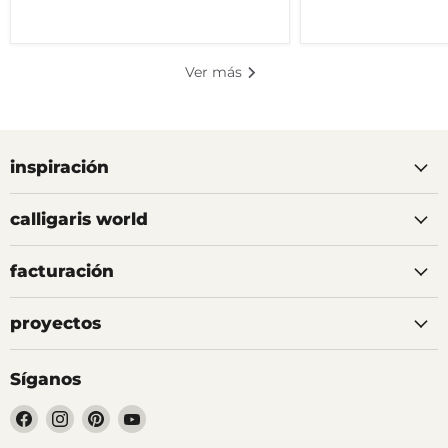
Ver más
inspiración
calligaris world
facturación
proyectos
Síganos
Encuéntrenos
Encuéntrenos
Encuéntrenos
Encuéntrenos
en
en
en
en