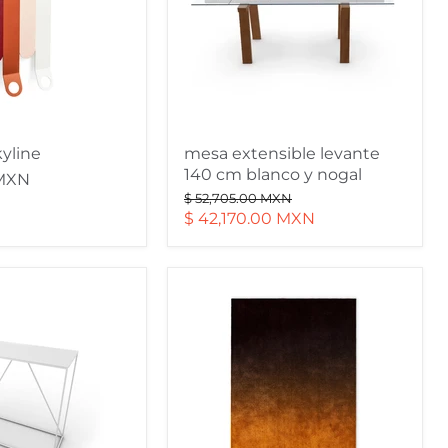
blanco
y
nogal
yline
mesa extensible levante
140 cm blanco y nogal
 MXN
Precio
$ 52,705.00 MXN
original
Precio
$ 42,170.00 MXN
actual
alfombra
sky
grande