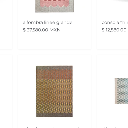
alfombra linee grande
consola thi
$ 37,580.00 MXN
$ 12,580.0
alfombra
alfombra
apotema
apotema
grande
chico