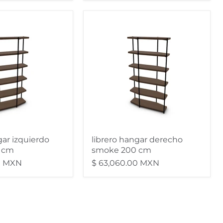
librero
hangar
derecho
smoke
200
cm
gar izquierdo
librero hangar derecho
 cm
smoke 200 cm
0 MXN
$ 63,060.00 MXN