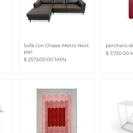
piel
Sofá con Chaise Metro Next
perchero sk
piel
$ 7,720.00
$ 257,600.00 MXN
alfombra
consola
linee
thin
grande
blanca