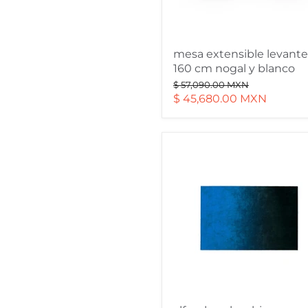
mesa extensible levante
160 cm nogal y blanco
Precio
$ 57,090.00 MXN
original
Precio
$ 45,680.00 MXN
actual
alfombra
sky
chico