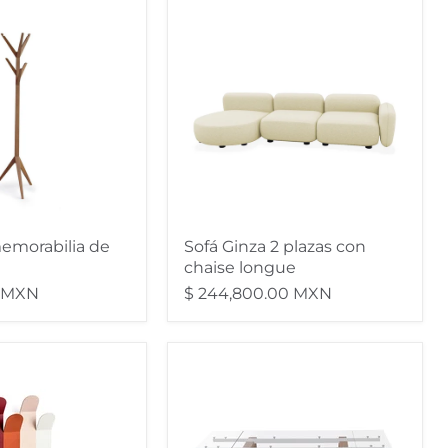
Sofá
a
Ginza
2
plazas
con
chaise
longue
emorabilia de
Sofá Ginza 2 plazas con
chaise longue
0 MXN
$ 244,800.00 MXN
mesa
extensible
levante
140
cm