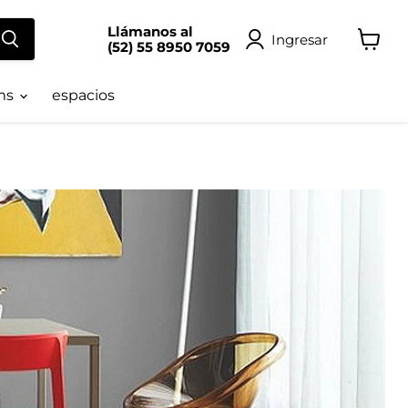
Llámanos al
Ingresar
(52) 55 8950 7059
Ver
carrito
ms
espacios