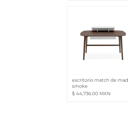
escritorio
match
de
madera
smoke
escritorio match de mad
smoke
$ 44,736.00 MXN