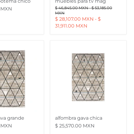
potema chico
muebles para tv mag
Precio
Precio
$ 46,845.00 MXN
-
$ 53,185.00
0 MXN
original
original
MXN
$ 28,107.00 MXN
-
$
31,911.00 MXN
alfombra
gava
chica
ava grande
alfombra gava chica
0 MXN
$ 25,570.00 MXN