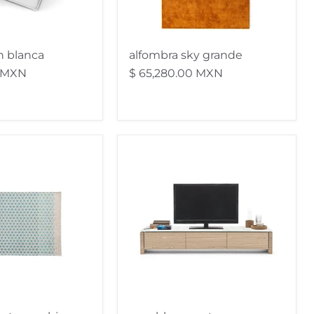
n blanca
alfombra sky grande
0 MXN
$ 65,280.00 MXN
muebles
para
tv
mag