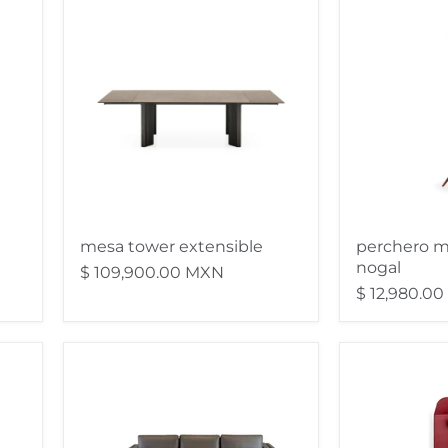
mesa
perchero
tower
memorabili
extensible
de
nogal
mesa tower extensible
perchero m
nogal
$ 109,900.00 MXN
$ 12,980.0
Sofá
perchero
con
skyline
Chaise
Metro
Next