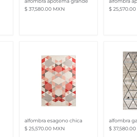
alfombra apotema grande
alfombra a
$ 37,580.00 MXN
$ 25,570.0
alfombra
alfombra
esagono
gava
chica
grande
alfombra esagono chica
alfombra g
$ 25,570.00 MXN
$ 37,580.0