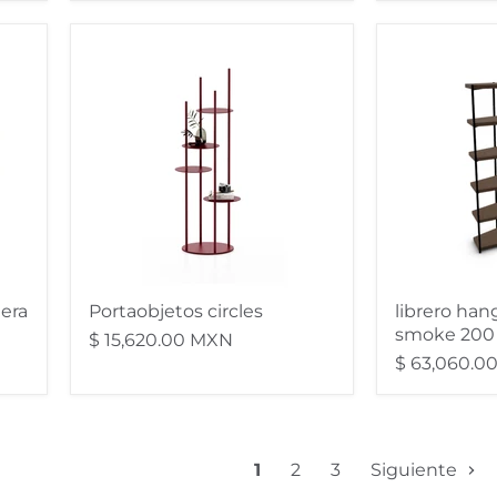
Portaobjetos
librero
circles
hangar
izquierdo
smoke
200
cm
era
Portaobjetos circles
librero han
smoke 200
$ 15,620.00 MXN
$ 63,060.0
1
2
3
Siguiente