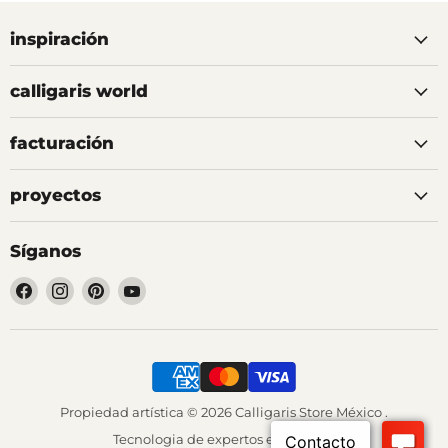
inspiración
calligaris world
facturación
proyectos
Síganos
Encuéntrenos
Encuéntrenos
Encuéntrenos
Encuéntrenos
en
en
en
en
Facebook
Instagram
Pinterest
YouTube
Propiedad artística © 2026 Calligaris Store México .
Tecnologia de
expertos en Shopify