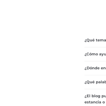
¿Qué temas
¿Cómo ayud
¿Dónde enc
¿Qué palab
¿El blog p
estancia o