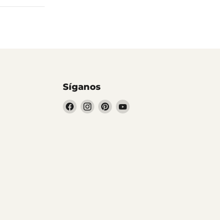
Síganos
Encuéntrenos
Encuéntrenos
Encuéntrenos
Encuéntrenos
en
en
en
en
Facebook
Instagram
Pinterest
YouTube