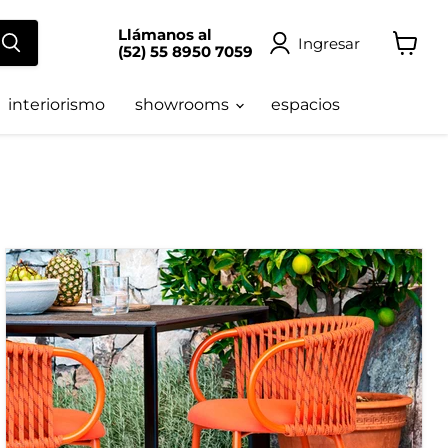
Llámanos al
Ingresar
(52) 55 8950 7059
Ver
carrito
interiorismo
showrooms
espacios