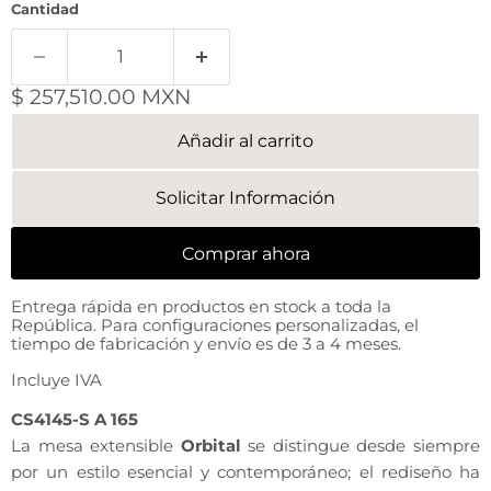
Cantidad
Precio actual
$ 257,510.00 MXN
Añadir al carrito
Solicitar Información
Comprar ahora
Entrega rápida en productos en stock a toda la
República. Para configuraciones personalizadas, el
tiempo de fabricación y envío es de 3 a 4 meses.
Incluye IVA
CS4145-S A 165
La mesa extensible
Orbital
se distingue desde siempre
por un estilo esencial y contemporáneo; el rediseño ha