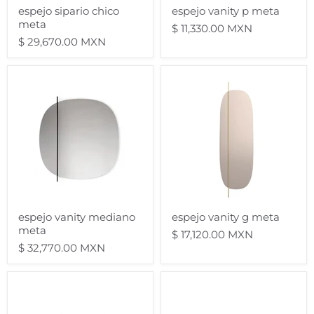
espejo sipario chico
espejo vanity p meta
meta
$ 11,330.00 MXN
$ 29,670.00 MXN
espejo
espejo
vanity
vanity
mediano
g
meta
meta
espejo vanity mediano
espejo vanity g meta
meta
$ 17,120.00 MXN
$ 32,770.00 MXN
mesa
mesa
vortex
vortex
140
120