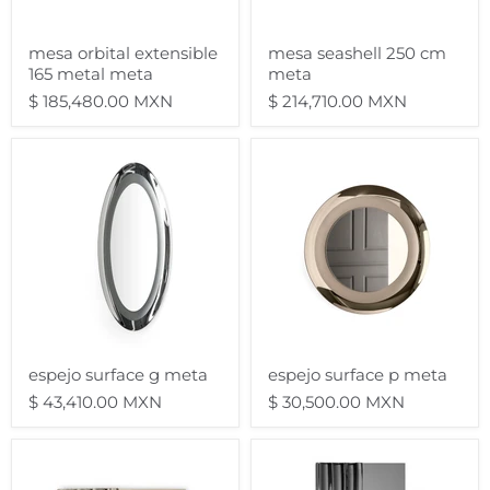
mesa orbital extensible
mesa seashell 250 cm
165 metal meta
meta
$ 185,480.00 MXN
$ 214,710.00 MXN
espejo
espejo
surface
surface
g
p
meta
meta
espejo surface g meta
espejo surface p meta
$ 43,410.00 MXN
$ 30,500.00 MXN
espejo
espejo
sipario
sipario