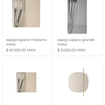
mediano
grande
meta
meta
espejo sipario mediano
espejo sipario grande
meta
meta
$ 60,930.00 MXN
$ 51,520.00 MXN
espejo
espejo
sipario
vanity
chico
p
meta
meta