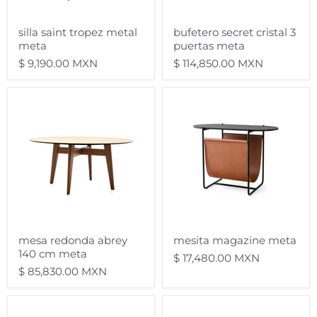
silla saint tropez metal
bufetero secret cristal 3
meta
puertas meta
$ 9,190.00 MXN
$ 114,850.00 MXN
mesa
mesita
redonda
magazine
abrey
meta
140
cm
meta
mesa redonda abrey
mesita magazine meta
140 cm meta
$ 17,480.00 MXN
$ 85,830.00 MXN
Sala
Sofa