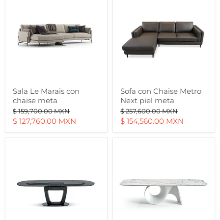
Le
con
Marais
Chaise
con
Metro
chaise
Next
meta
piel
meta
Sala Le Marais con
Sofa con Chaise Metro
chaise meta
Next piel meta
Precio
Precio
$ 159,700.00 MXN
$ 257,600.00 MXN
original
original
Precio
Precio
$ 127,760.00 MXN
$ 154,560.00 MXN
actual
actual
mesa
mesa
orbital
seashell
extensible
250
165
cm
metal
meta
meta