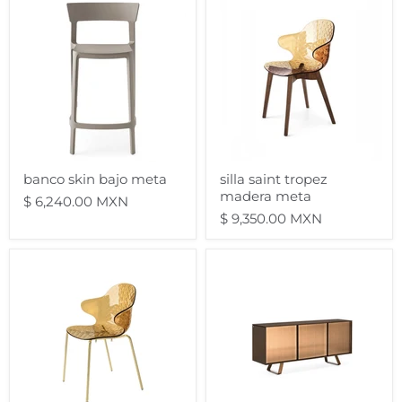
banco
silla
skin
saint
bajo
tropez
meta
madera
meta
banco skin bajo meta
silla saint tropez
madera meta
$ 6,240.00 MXN
$ 9,350.00 MXN
silla
bufetero
saint
secret
tropez
cristal
metal
3
meta
puertas
meta