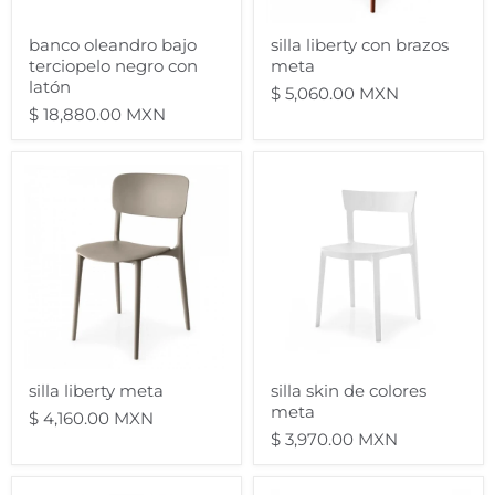
banco oleandro bajo
silla liberty con brazos
terciopelo negro con
meta
latón
$ 5,060.00 MXN
$ 18,880.00 MXN
silla
silla
liberty
skin
meta
de
colores
meta
silla liberty meta
silla skin de colores
meta
$ 4,160.00 MXN
$ 3,970.00 MXN