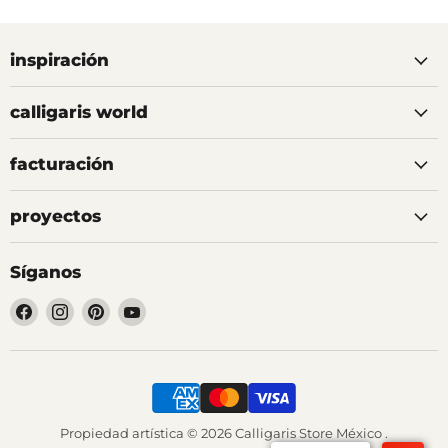
inspiración
calligaris world
facturación
proyectos
Síganos
Encuéntrenos
Encuéntrenos
Encuéntrenos
Encuéntrenos
en
en
en
en
Facebook
Instagram
Pinterest
YouTube
Propiedad artística © 2026 Calligaris Store México .