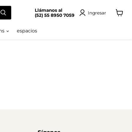
Llámanos al
Ingresar
(52) 55 8950 7059
Ver
carrito
ms
espacios