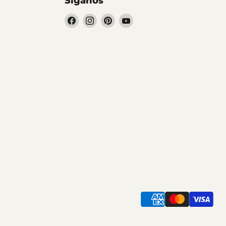
Síganos
Encuéntrenos
Encuéntrenos
Encuéntrenos
Encuéntrenos
en
en
en
en
Facebook
Instagram
Pinterest
YouTube