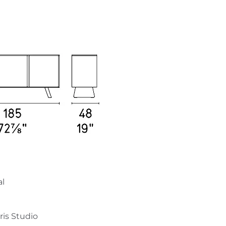
al
aris Studio