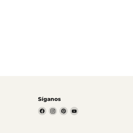
Síganos
Encuéntrenos
Encuéntrenos
Encuéntrenos
Encuéntrenos
en
en
en
en
Facebook
Instagram
Pinterest
YouTube