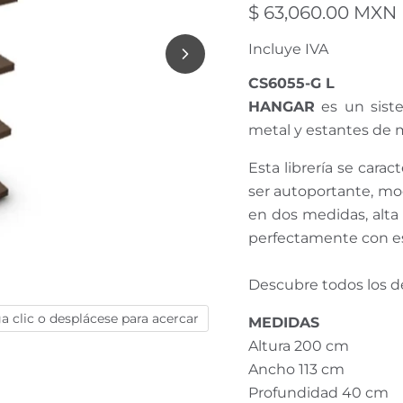
Precio actual
$ 63,060.00 MXN
Incluye IVA
CS6055-G L
HANGAR
es un siste
metal y estantes de m
Esta librería se carac
ser autoportante, mo
en dos medidas, alta 
perfectamente con est
Descubre todos los de
a clic o desplácese para acercar
MEDIDAS
Altura 200
cm
Ancho 113
cm
Profundidad 40
cm