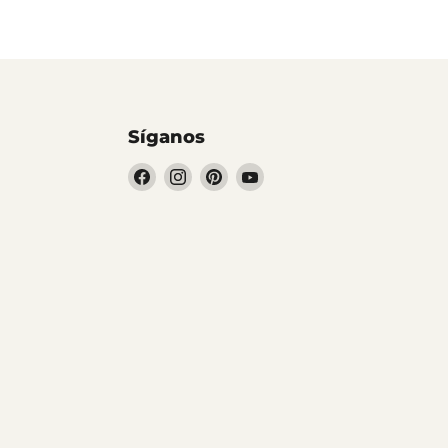
Síganos
Encuéntrenos
Encuéntrenos
Encuéntrenos
Encuéntrenos
en
en
en
en
Facebook
Instagram
Pinterest
YouTube