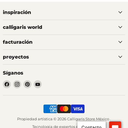
inspiración
calligaris world
facturación
proyectos
Síganos
Encuéntrenos
Encuéntrenos
Encuéntrenos
Encuéntrenos
en
en
en
en
Facebook
Instagram
Pinterest
YouTube
Propiedad artística © 2026 Calligaris Store México .
Tecnologia de
expertos en Shopify