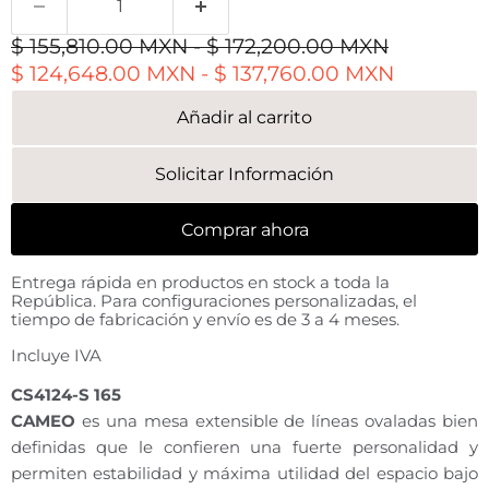
Precio original
Precio original
$ 155,810.00 MXN
-
$ 172,200.00 MXN
$ 124,648.00 MXN
-
$ 137,760.00 MXN
Añadir al carrito
Solicitar Información
Comprar ahora
Entrega rápida en productos en stock a toda la
República. Para configuraciones personalizadas, el
tiempo de fabricación y envío es de 3 a 4 meses.
Incluye IVA
CS4124-S 165
CAMEO
es una mesa extensible de líneas ovaladas bien
definidas que le confieren una fuerte personalidad y
permiten estabilidad y máxima utilidad del espacio bajo