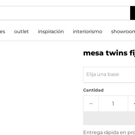
es
outlet
inspiración
interiorismo
showroo
mesa twins f
Elija una base
Cantidad
Entrega rápida en pro