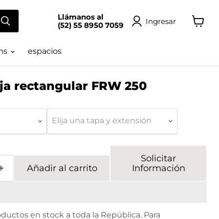
Llámanos al
Ingresar
(52) 55 8950 7059
Ver
carrito
ms
espacios
ija rectangular FRW 250
Elija una tapa y extensión
Solicitar
Añadir al carrito
Información
ductos en stock a toda la República. Para