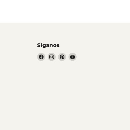
Síganos
Encuéntrenos
Encuéntrenos
Encuéntrenos
Encuéntrenos
en
en
en
en
Facebook
Instagram
Pinterest
YouTube