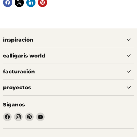
inspiración
calligaris world
facturación
proyectos
Síganos
Encuéntrenos
Encuéntrenos
Encuéntrenos
Encuéntrenos
en
en
en
en
Facebook
Instagram
Pinterest
YouTube